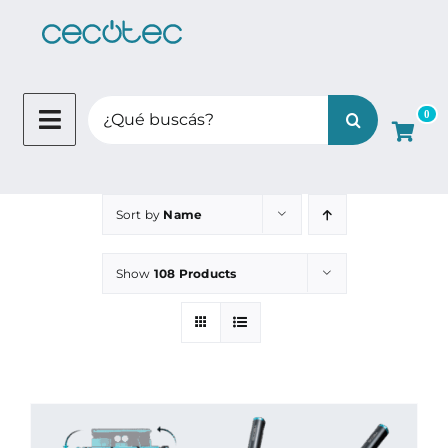
Skip
to
content
Search
0
for:
Sort by
Name
Show
108 Products