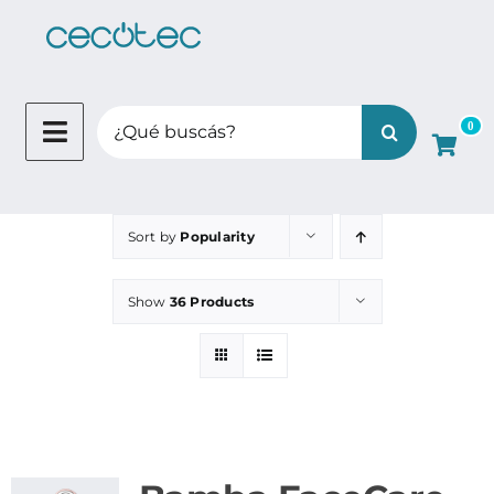
Skip
to
content
Search
0
for:
Sort by
Popularity
Show
36 Products