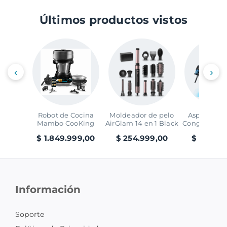
Últimos productos vistos
‹
›
Robot de Cocina
Moldeador de pelo
Aspirador V
Mambo CooKing
AirGlam 14 en 1 Black
Conga Rocks
Victory
Ray Ani
$ 1.849.999,00
$ 254.999,00
$ 299.99
Información
Soporte