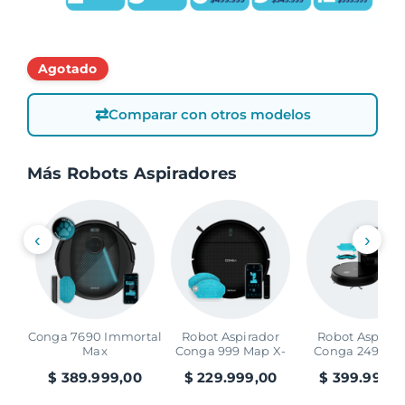
⇄
Comparar con otros modelos
Más Robots Aspiradores
‹
›
Conga 7690 Immortal
Robot Aspirador
Robot Aspirad
Max
Conga 999 Map X-
Conga 2499 Ul
Treme
Home Advanc
$
389.999,00
$
229.999,00
$
399.999,0