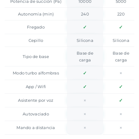
Potencia de succión (Pa)
10000
5000
Autonomía (min)
240
220
✓
✓
Fregado
Cepillo
Silicona
Silicona
Base de
Base de
Tipo de base
carga
carga
✓
×
Modo turbo alfombras
✓
✓
App / Wifi
×
✓
Asistente por voz
×
×
Autovaciado
×
×
Mando a distancia