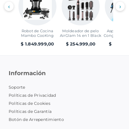
‹
›
Robot de Cocina
Moldeador de pelo
Aspirador V
Mambo CooKing
AirGlam 14 en 1 Black
Conga Rocks
Victory
Ray Ani
$ 1.849.999,00
$ 254.999,00
$ 299.99
Información
Soporte
Políticas de Privacidad
Políticas de Cookies
Políticas de Garantía
Botón de Arrepentimiento