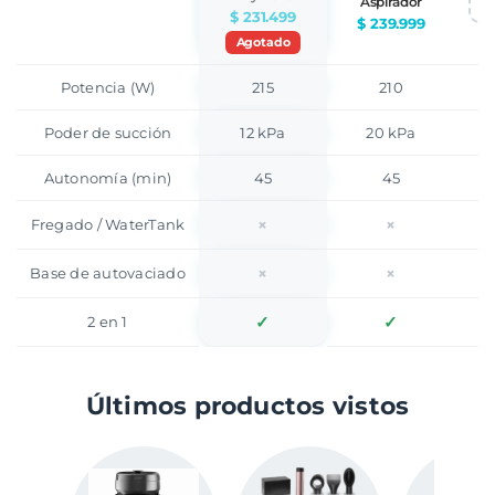
Aspirador
$ 231.499
$ 239.999
Agotado
Potencia (W)
215
210
Poder de succión
12 kPa
20 kPa
Autonomía (min)
45
45
×
×
Fregado / WaterTank
×
×
Base de autovaciado
✓
✓
2 en 1
Últimos productos vistos