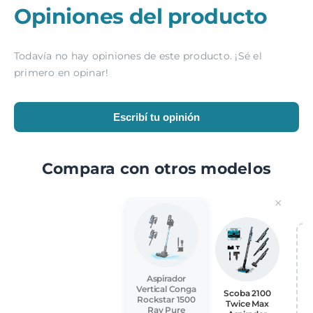
Opiniones del producto
Todavía no hay opiniones de este producto. ¡Sé el
primero en opinar!
Escribí tu opinión
Compara con otros modelos
×
Aspirador
A
Vertical Conga
Scoba 2100
Rockstar 1500
Twice Max
Ray Pure