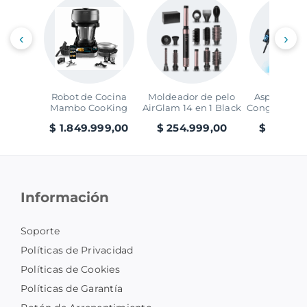
‹
›
Robot de Cocina
Moldeador de pelo
Aspirador V
Mambo CooKing
AirGlam 14 en 1 Black
Conga Rocks
Victory
Ray Ani
$ 1.849.999,00
$ 254.999,00
$ 299.99
Información
Soporte
Políticas de Privacidad
Políticas de Cookies
Políticas de Garantía