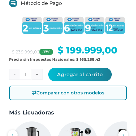
Método de Pago
$
199.999,00
$
239.999,00
-17%
Precio sin Impuestos Nacionales:
$
165.288,43
Agregar al carrito
Grand
Katana
⇄
Comparar con otros modelos
2700MAX
Total
Destroy
Más Licuadoras
W
cantidad
‹
›