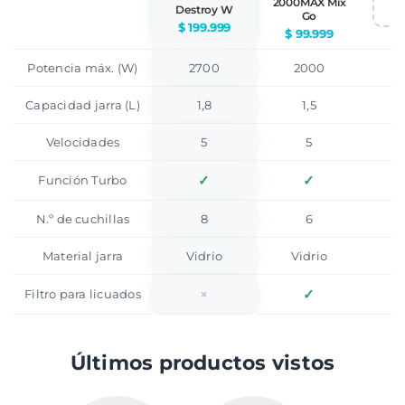
2000MAX Mix
Destroy W
Go
$ 199.999
$ 99.999
Potencia máx. (W)
2700
2000
Capacidad jarra (L)
1,8
1,5
Velocidades
5
5
✓
✓
Función Turbo
N.º de cuchillas
8
6
Material jarra
Vidrio
Vidrio
×
✓
Filtro para licuados
Últimos productos vistos