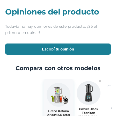
Opiniones del producto
Todavía no hay opiniones de este producto. ¡Sé el
primero en opinar!
Escribí tu opinión
Compara con otros modelos
×
Aña
Power Black
Grand Katana
Titanium
2700MAX Total