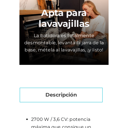
Apta para
lavavajillas
La batidora es totalmente
desmontable, levanta la jarra de la
base, métela al lavavajillas, ¡y listo!
Descripción
2700 W / 3,6 CV: potencia
máxima que consigue un