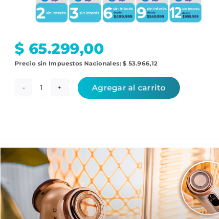
$
65.299,00
Precio sin Impuestos Nacionales:
$
53.966,12
Agregar al carrito
Bamba
FaceCare
LightSonic
cantidad