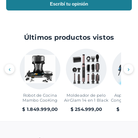
Escribí tu opinión
Últimos productos vistos
‹
›
Robot de Cocina
Moldeador de pelo
Aspirador V
Mambo CooKing
AirGlam 14 en 1 Black
Conga Rocks
Victory
Ray Ani
$ 1.849.999,00
$ 254.999,00
$ 299.99