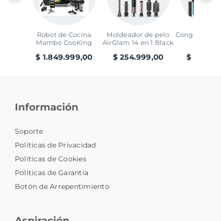
Robot de Cocina
Moldeador de pelo
Conga 7690 
Mambo CooKing
AirGlam 14 en 1 Black
Max
Victory
$ 1.849.999,00
$ 254.999,00
$ 389.99
Información
Soporte
Políticas de Privacidad
Políticas de Cookies
Políticas de Garantía
Botón de Arrepentimiento
Aspiración