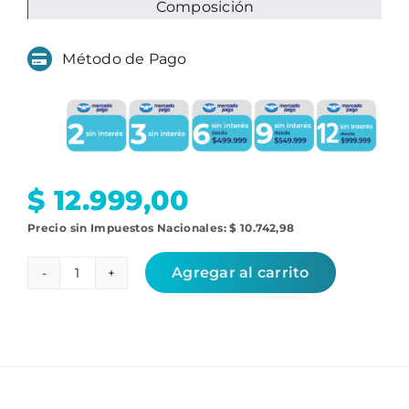
Composición
Método de Pago
$
12.999,00
Precio sin Impuestos Nacionales:
$
10.742,98
Agregar al carrito
Cepillo
lateral
Conga
serie
999
cantidad