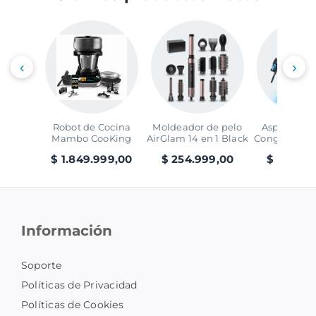
‹
›
Robot de Cocina
Moldeador de pelo
Aspirador V
Mambo CooKing
AirGlam 14 en 1 Black
Conga Rocks
Victory
Ray Ani
$ 1.849.999,00
$ 254.999,00
$ 299.99
Información
Soporte
Políticas de Privacidad
Políticas de Cookies