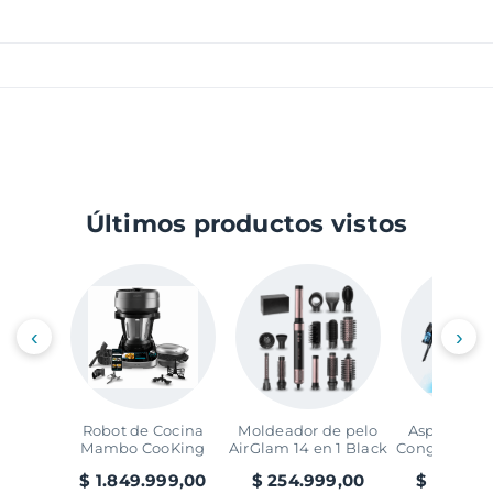
Últimos productos vistos
‹
›
Robot de Cocina
Moldeador de pelo
Aspirador V
Mambo CooKing
AirGlam 14 en 1 Black
Conga Rocks
Victory
Ray Ani
$ 1.849.999,00
$ 254.999,00
$ 299.99