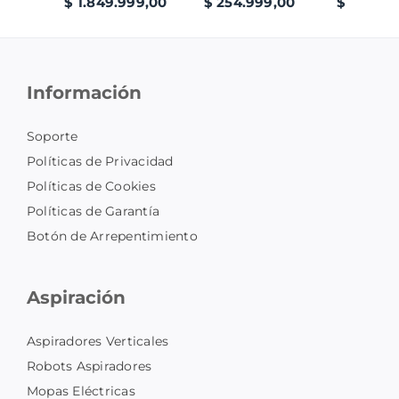
$ 1.849.999,00
$ 254.999,00
$ 389.99
Información
Soporte
Políticas de Privacidad
Políticas de Cookies
Políticas de Garantía
Botón de Arrepentimiento
Aspiración
Aspiradores Verticales
Robots Aspiradores
Mopas Eléctricas