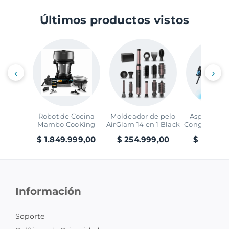
Últimos productos vistos
‹
›
Robot de Cocina
Moldeador de pelo
Aspirador V
Mambo CooKing
AirGlam 14 en 1 Black
Conga Rocks
Victory
Ray Ani
$ 1.849.999,00
$ 254.999,00
$ 299.99
Información
Soporte