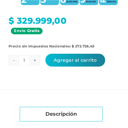
$
329.999,00
Envío
Gratis
Precio sin Impuestos Nacionales:
$
272.726,45
Agregar al carrito
Unidad
de
procesado
Cafetera
Cremmaet
Compactccino
Connected
Descripción
Black
Rose