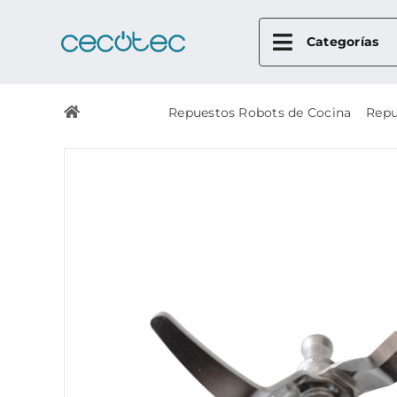
Skip
to
Categorías
content
Repuestos >
Repuestos Robots de Cocina
>
Repu