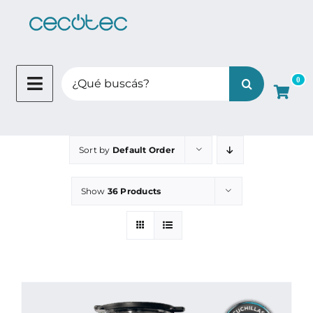
Skip
to
content
Search
0
for:
Sort by
Default Order
Show
36 Products