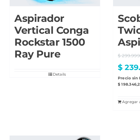
Aspirador
Sco
Vertical Conga
Twi
Rockstar 1500
Aspi
Ray Pure
$
299.999
$
239
Details
Precio sin
$
198.346,
Agregar a