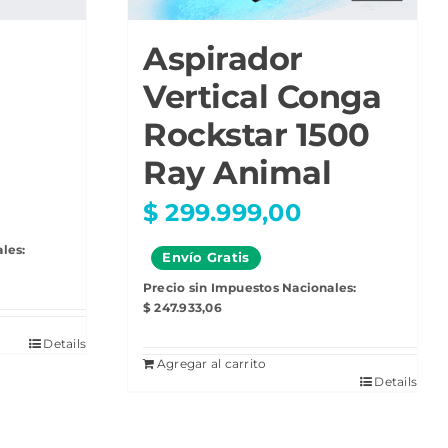
Aspirador
Vertical Conga
Rockstar 1500
Ray Animal
$
299.999,00
les:
Envío
Gratis
Precio sin Impuestos Nacionales:
$
247.933,06
Details
Agregar al carrito
Details