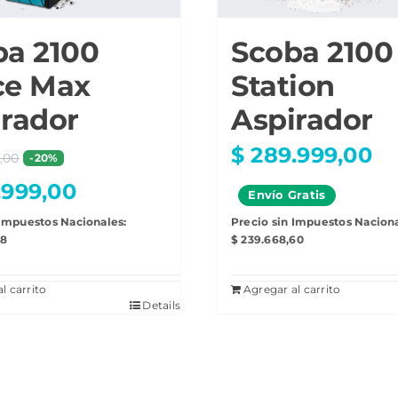
ba 2100
Scoba 2100
ce Max
Station
rador
Aspirador
$
289.999,00
,00
-20%
.999,00
Envío
Gratis
 Impuestos Nacionales:
Precio sin Impuestos Naciona
28
$
239.668,60
l carrito
Agregar al carrito
Details