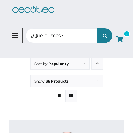
Skip
to
content
Search
0
for:
Sort by
Popularity
Show
36 Products